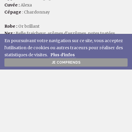
Cuvée :
Alexa
Cépage
: Chardonnay
Robe :
Or brillant
Nez :
Belle fraicheur, arômes d'agrûmes, notes toatées
Bouche :
Onctueuse et persistante, arômes de poire, note
En poursuivant votre navigation sur ce site, vous acceptez
d'aubépine, bel équilibre et compléxité
l'utilisation de cookies ou autres traceurs pour réaliser des
statistiques de visites.
Plus d'infos
Température de service :
10-12°C
JE COMPRENDS
Accord mets/Vin :
Crustacés, volailles, fromages de chèvre
RÉCOMPENSES
Guide Hachette 2015
: Bourgogne blanc 2014
Concours international de Lyon 2016
>
Médailles d'Or
: Bourgogne blanc 2015
Concours Mâconnais Beaujolais, Saint Vincent 2017
>